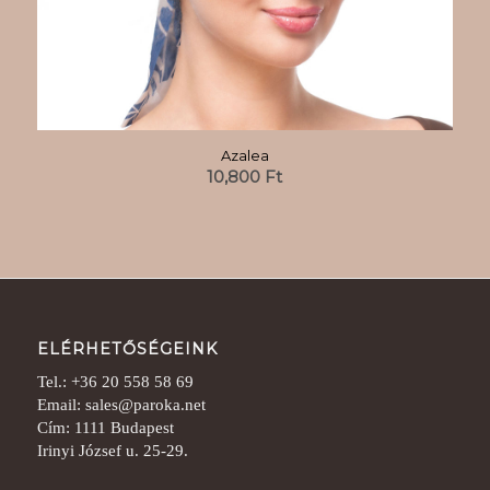
Azalea
10,800
Ft
ELÉRHETŐSÉGEINK
Tel.: +36 20 558 58 69
Email: sales@paroka.net
Cím: 1111 Budapest
Irinyi József u. 25-29.