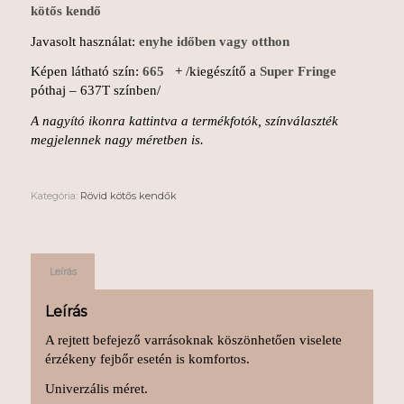
kötős kendő
Javasolt használat:
enyhe időben vagy otthon
Képen látható szín:
665
+ /kiegészítő a
Super Fringe
póthaj – 637T színben/
A nagyító ikonra kattintva a termékfotók, színválaszték
megjelennek nagy méretben is.
Kategória:
Rövid kötős kendők
Leírás
Leírás
A rejtett befejező varrásoknak köszönhetően viselete
érzékeny fejbőr esetén is komfortos.
Univerzális méret.