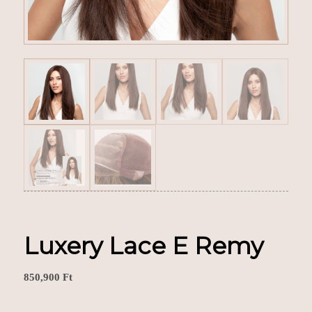
Luxery Lace E Remy
850,900
Ft