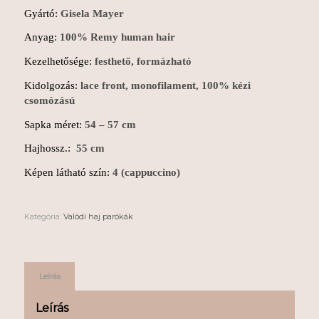
Gyártó:
Gisela Mayer
Anyag:
100% Remy human hair
Kezelhetősége:
festhető, formázható
Kidolgozás:
lace front, monofilament, 100% kézi
csomózású
Sapka méret:
54 – 57 cm
Hajhossz.:
55 cm
Képen látható szín:
4 (cappuccino)
Kategória:
Valódi haj parókák
Leírás
Leírás