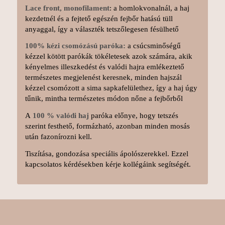
Lace front, monofilament
: a homlokvonalnál, a haj
kezdetnél és a fejtető egészén fejbőr hatású tüll
anyaggal, így a választék tetszőlegesen fésülhető
100% kézi csomózású paróka:
a csúcsminőségű
kézzel kötött parókák tökéletesek azok számára, akik
kényelmes illeszkedést és valódi hajra emlékeztető
természetes megjelenést keresnek, minden hajszál
kézzel csomózott a sima sapkafelülethez, így a haj úgy
tűnik, mintha természetes módon nőne a fejbőrből
A
100 % valódi haj
paróka előnye, hogy tetszés
szerint festhető, formázható, azonban minden mosás
után fazonírozni kell.
Tiszítása, gondozása speciális ápolószerekkel. Ezzel
kapcsolatos kérdésekben kérje kollégáink segítségét.