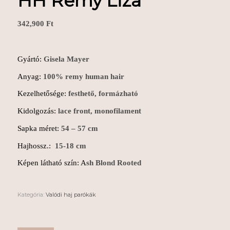
HH Remy Liza
342,900
Ft
Gyártó:
Gisela Mayer
Anyag:
100% remy human hair
Kezelhetősége:
festhető, formázható
Kidolgozás:
lace front, monofilament
Sapka méret:
54 – 57 cm
Hajhossz.:
15-18 cm
Képen látható szín: A
sh Blond Rooted
Kategória:
Valódi haj parókák