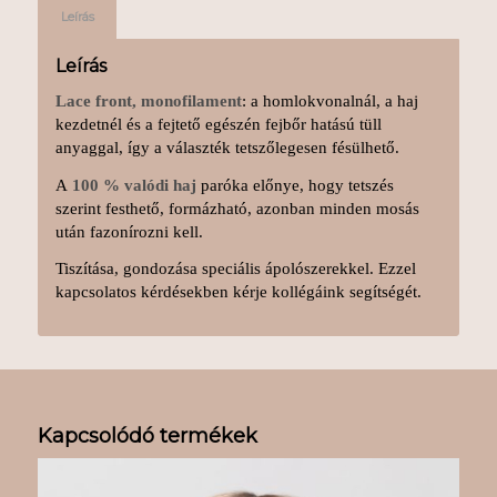
Leírás
Leírás
Lace front, monofilament
: a homlokvonalnál, a haj
kezdetnél és a fejtető egészén fejbőr hatású tüll
anyaggal, így a választék tetszőlegesen fésülhető.
A
100 % valódi haj
paróka előnye, hogy tetszés
szerint festhető, formázható, azonban minden mosás
után fazonírozni kell.
Tiszítása, gondozása speciális ápolószerekkel. Ezzel
kapcsolatos kérdésekben kérje kollégáink segítségét.
Kapcsolódó termékek