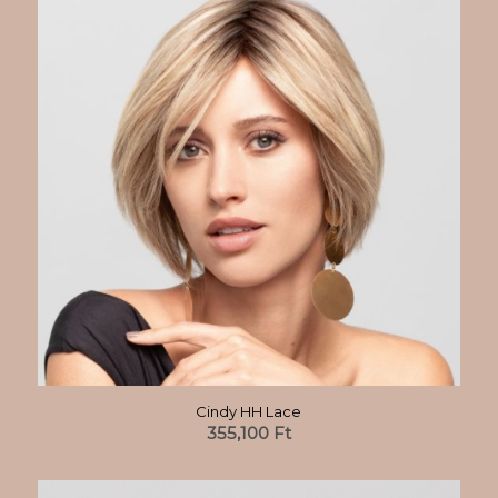
Cindy HH Lace
355,100
Ft