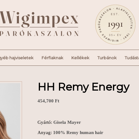
yéb hajviseletek
Férfiaknak
Kellékek
Turbánok
Tudást
HH Remy Energy
454,700
Ft
Gyártó:
Gisela Mayer
Anyag:
100% Remy human hair