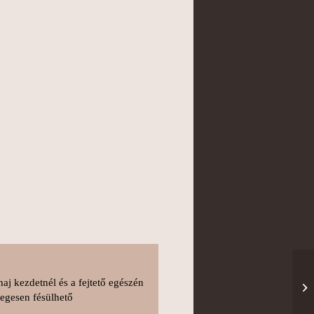
aj kezdetnél és a fejtető egészén
őlegesen fésülhető