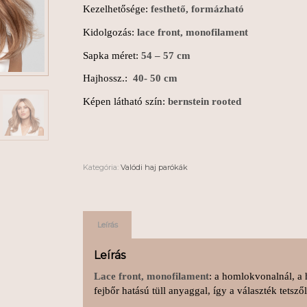
Kezelhetősége:
festhető, formázható
Kidolgozás:
lace front, monofilament
Sapka méret:
54 – 57 cm
Hajhossz.:
40- 50 cm
Képen látható szín:
bernstein rooted
Kategória:
Valódi haj parókák
Leírás
Leírás
Lace front, monofilament
: a homlokvonalnál, a h
fejbőr hatású tüll anyaggal, így a választék tetsz