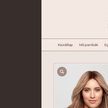
Kezdőlap
Női parókák
Eg