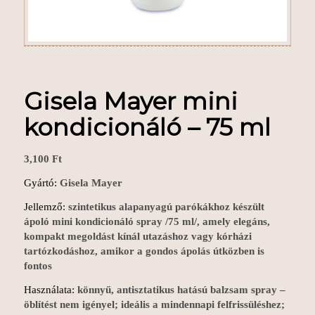
Gisela Mayer mini
kondicionáló – 75 ml
3,100
Ft
Gyártó:
Gisela Mayer
Jellemző:
szintetikus alapanyagú parókákhoz készült
ápoló mini kondicionáló spray /75 ml/, amely elegáns,
kompakt megoldást kínál utazáshoz vagy kórházi
tartózkodáshoz, amikor a gondos ápolás útközben is
fontos
Használata:
könnyű, antisztatikus hatású balzsam spray –
öblítést nem igényel; ideális a mindennapi felfrissüléshez;