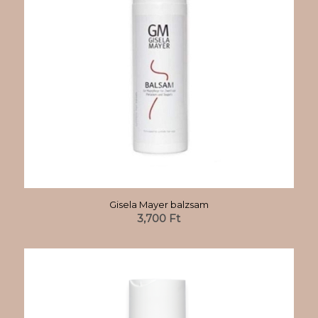
Gisela Mayer balzsam
3,700
Ft