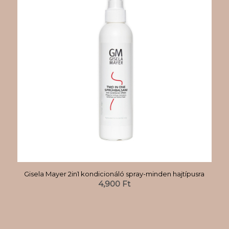
Gisela Mayer 2in1 kondicionáló spray-minden hajtípusra
4,900
Ft