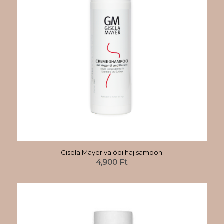
Gisela Mayer valódi haj sampon
4,900
Ft