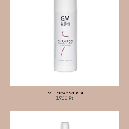
Gisela Mayer sampon
3,700
Ft