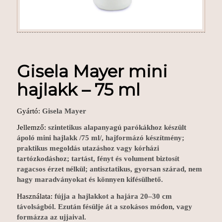
Gisela Mayer mini
hajlakk – 75 ml
Gyártó:
Gisela Mayer
Jellemző:
szintetikus alapanyagú parókákhoz készült
ápoló mini hajlakk /75 ml/, hajformázó készítmény;
praktikus megoldás utazáshoz vagy kórházi
tartózkodáshoz; tartást, fényt és volument biztosít
ragacsos érzet nélkül; antisztatikus, gyorsan szárad, nem
hagy maradványokat és könnyen kifésülhető.
Használata:
fújja a hajlakkot a hajára 20–30 cm
távolságból. Ezután fésülje át a szokásos módon, vagy
formázza az ujjaival.