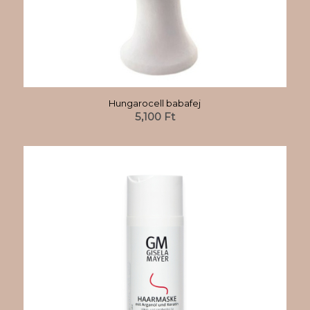
Hungarocell babafej
5,100
Ft