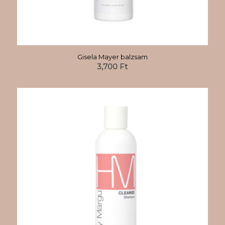
Gisela Mayer balzsam
3,700
Ft