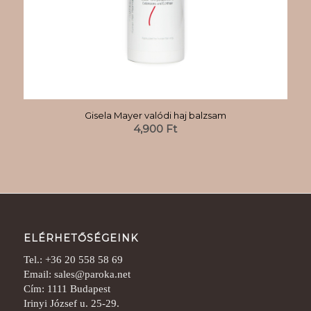
Gisela Mayer valódi haj balzsam
4,900
Ft
ELÉRHETŐSÉGEINK
Tel.: +36 20 558 58 69
Email: sales@paroka.net
Cím: 1111 Budapest
Irinyi József u. 25-29.