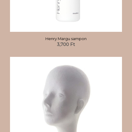
Henry Margu sampon
3,700
Ft