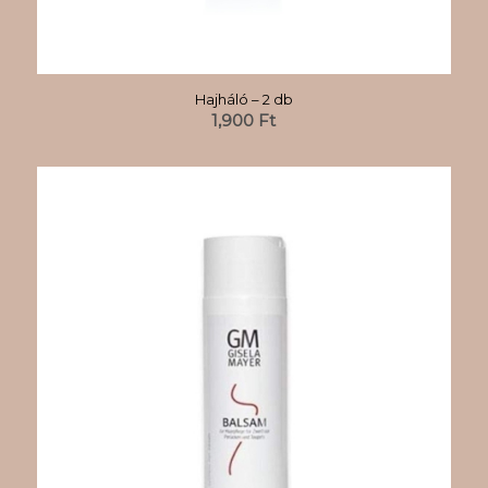
Hajháló – 2 db
1,900
Ft