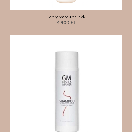
Henry Margu hajlakk
4,900
Ft