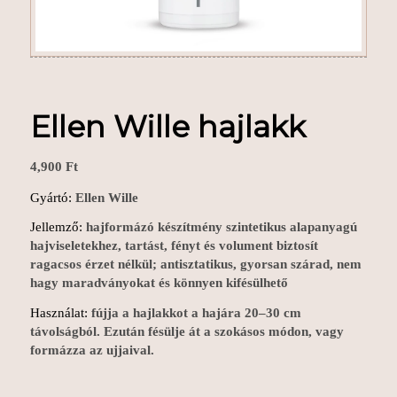
Ellen Wille hajlakk
4,900
Ft
Gyártó:
Ellen Wille
Jellemző:
hajformá
zó készítmény szintetikus alapanyagú
hajviseletekhez,
tartást, fényt és volument biztosít
ragacsos érzet nélkül; antisztatikus, gyorsan szárad, nem
hagy maradványokat és könnyen kifésülhető
Használat:
fújja a hajlakkot a hajára 20–30 cm
távolságból. Ezután fésülje át a szokásos módon, vagy
formázza az ujjaival.