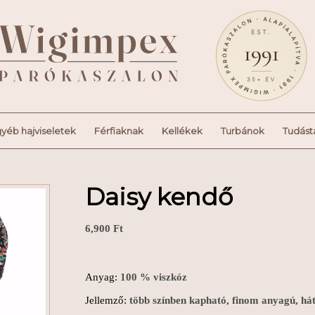
yéb hajviseletek
Férfiaknak
Kellékek
Turbánok
Tudást
Daisy kendő
6,900
Ft
Anyag:
100 % viszkóz
Jellemző:
több színben kapható, finom anyagú, hát