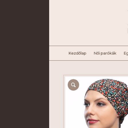
Kezdőlap
Női parókák
Eg