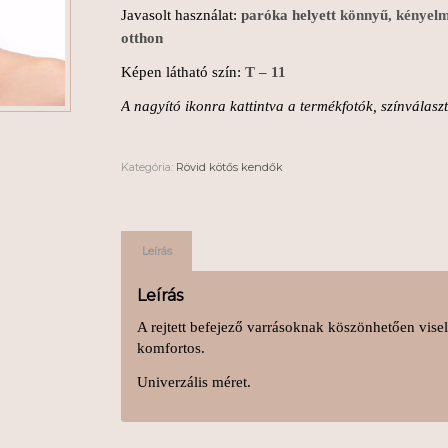
Javasolt használat:
paróka helyett
könnyű, kényelm
otthon
Képen látható szín:
T – 11
A nagyító ikonra kattintva a termékfotók, színválas
Kategória:
Rövid kötős kendők
Leírás
Leírás
A rejtett befejező varrásoknak köszönhetően visel
komfortos.
Univerzális méret.