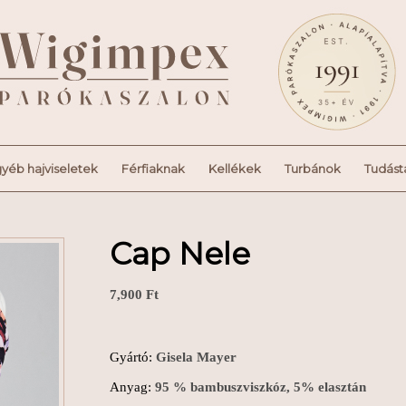
yéb hajviseletek
Férfiaknak
Kellékek
Turbánok
Tudást
Cap Nele
7,900
Ft
Gyártó:
Gisela Mayer
Anyag:
95 % bambuszviszkóz, 5% elasztán