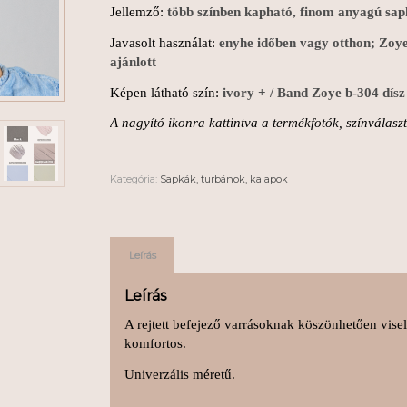
Jellemző:
több színben kapható, finom anyagú sa
Javasolt használat:
enyhe időben vagy otthon; Zoye 
ajánlott
Képen látható szín:
ivory + / Band
Zoye
b-304 dísz 
A nagyító ikonra kattintva a termékfotók, színválas
Kategória:
Sapkák, turbánok, kalapok
Leírás
Leírás
A rejtett befejező varrásoknak köszönhetően visel
komfortos.
Univerzális méretű.