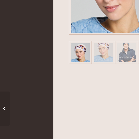
Zoye dísz fejpánt
sapkához