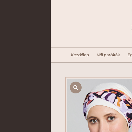
Kezdőlap
Női parókák
Eg