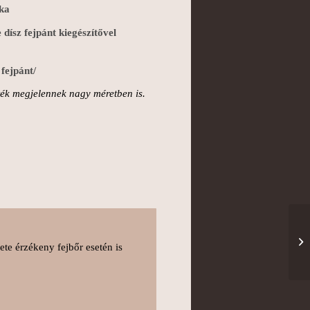
pka
dísz fejpánt kiegészítővel
fejpánt/
zték megjelennek nagy méretben is.
ete érzékeny fejbőr esetén is