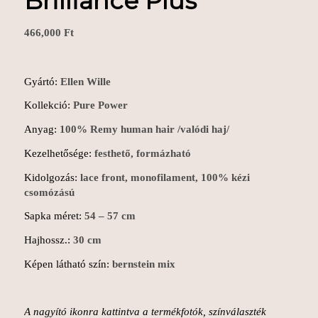
Brilliance Plus
466,000
Ft
Gyártó:
Ellen Wille
Kollekció:
Pure Power
Anyag:
100% Remy human hair /valódi haj/
Kezelhetősége:
festhető, formázható
Kidolgozás:
lace front, monofilament, 100% kézi
csomózású
Sapka méret:
54 – 57 cm
Hajhossz.:
30 cm
Képen látható szín:
bernstein mix
A nagyító ikonra kattintva a termékfotók, színválaszték