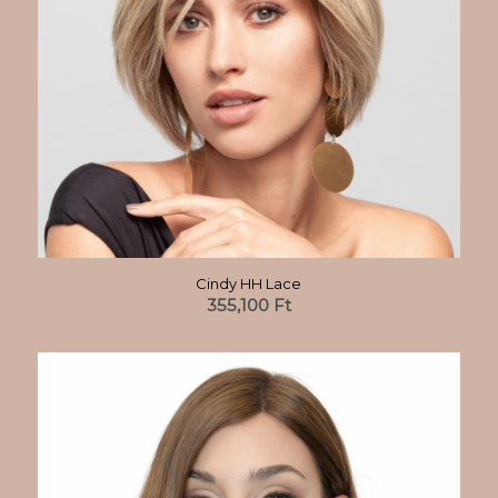
Cindy HH Lace
355,100
Ft