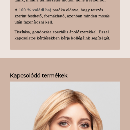
tűnik, mintha természetes módon nőne a fejbőrből
A
100 % valódi haj
paróka előnye, hogy tetszés
szerint festhető, formázható, azonban minden mosás
után fazonírozni kell.
Tiszítása, gondozása speciális ápolószerekkel. Ezzel
kapcsolatos kérdésekben kérje kollégáink segítségét.
Kapcsolódó termékek