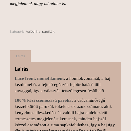
megjelennek nagy méretben is.
Kategória:
Valódi haj parókák
Leírás
Leírás
Lace front, monofilament
: a homlokvonalnál, a haj
kezdetnél és a fejtető egészén fejbőr hatású tüll
anyaggal, így a választék tetszőlegesen fésülhető
100% kézi csomózású paróka:
a csúcsminőségű
kézzel kötött parókák tökéletesek azok számára, akik
kényelmes illeszkedést és valódi hajra emlékeztető
természetes megjelenést keresnek, minden hajszál
kézzel csomózott a sima sapkafelülethez, így a haj úgy