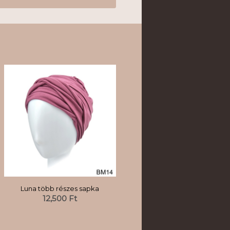
Luna több részes sapka
12,500
Ft