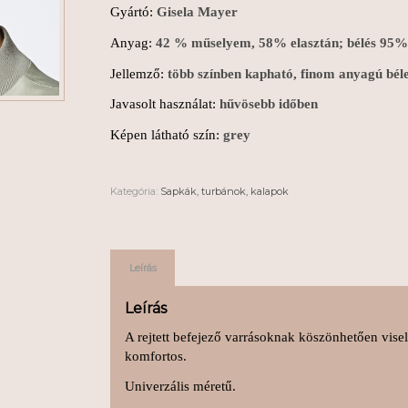
Gyártó:
Gisela Mayer
Anyag:
42 % műselyem, 58% elasztán; bélés 95%
Jellemző:
több színben kapható, finom anyagú béle
Javasolt használat:
hűvösebb időben
Képen látható szín:
grey
Kategória:
Sapkák, turbánok, kalapok
Leírás
Leírás
A rejtett befejező varrásoknak köszönhetően visel
komfortos.
Univerzális méretű.