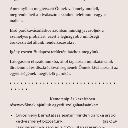
Amennyiben megtetszett Önnek valamely modell,
megrendelheti a kiválasztott színben telefonon vagy e-
mailen.
Első parókavásárláskor azonban mindig javasoljuk a
személyes próbálást, ezért a legnagyobb minőségi
árukészlettel állunk rendelkezésükre.
Igény esetén Budapest területén házhoz megyünk.
Látogasson el szalonunkba, ahol
tapasztalt munkatársaink
türelemmel és diszkrécióval segítenek Önnek kiválasztani az
egyéniségének megfelelő parókát.
• • • • • • • • • • • • • • • • • • • • • • • • • • • • •
• • • • •
Kemoterápiás kezelésben
résztvevőknek ajánljuk egyedi szolgáltatásainkat:
Orvosi vény bemutatása esetén minden paróka árából
kedvezményt biztosítunk! (az OEP
csak néhány – kizárólag a GYSE listán szereplő –