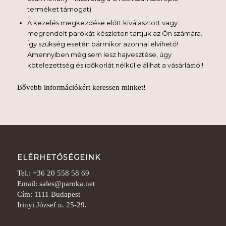
terméket támogat)
A kezelés megkezdése előtt kiválasztott vagy
megrendelt parókát készleten tartjuk az Ön számára.
Így szükség esetén bármikor azonnal elvihető!
Amennyiben még sem lesz hajvesztése, úgy
kötelezettség és időkorlát nélkül elállhat a vásárlástól!
Bővebb információkért keressen minket!
ELÉRHETŐSÉGEINK
Tel.: +36 20 558 58 69
Email: sales@paroka.net
Cím: 1111 Budapest
Irinyi József u. 25-29.